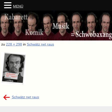
MENÜ
Skip
to
content
zu
228 × 298
in
Schwätz net raus
Beitragsnavigation
Schwätz net raus